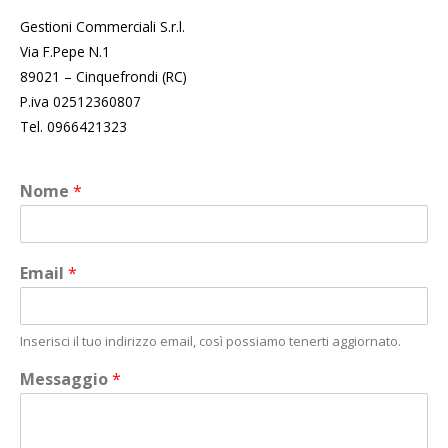
Contatti
Gestioni Commerciali S.r.l.
Via F.Pepe N.1
89021 – Cinquefrondi (RC)
I Nostri Marchi
P.iva 02512360807
Tel. 0966421323
Gruppo Gescom
Limunello
Nome
*
Virgory
Email
*
Inserisci il tuo indirizzo email, così possiamo tenerti aggiornato.
Messaggio
*