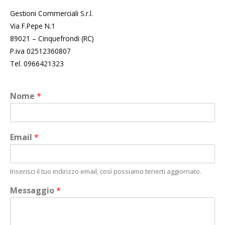
Contatti
Gestioni Commerciali S.r.l.
Via F.Pepe N.1
89021 – Cinquefrondi (RC)
I Nostri Marchi
P.iva 02512360807
Tel. 0966421323
Gruppo Gescom
Limunello
Nome
*
Virgory
Email
*
Inserisci il tuo indirizzo email, così possiamo tenerti aggiornato.
Messaggio
*